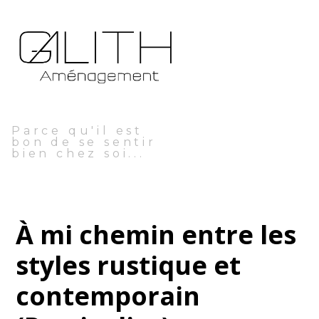
Passer
au
contenu
principal
Parce qu'il est
bon de se sentir
bien chez soi...
À mi chemin entre les
styles rustique et
contemporain